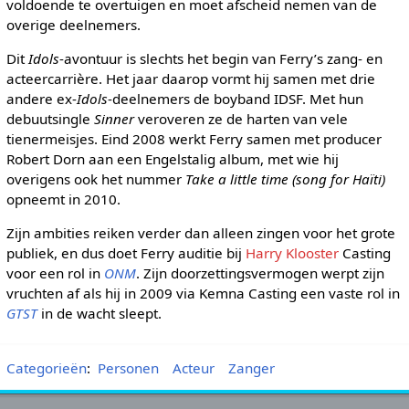
voldoende te overtuigen en moet afscheid nemen van de
overige deelnemers.
Dit
Idols
-avontuur is slechts het begin van Ferry’s zang- en
acteercarrière. Het jaar daarop vormt hij samen met drie
andere ex-
Idols
-deelnemers de boyband IDSF. Met hun
debuutsingle
Sinner
veroveren ze de harten van vele
tienermeisjes. Eind 2008 werkt Ferry samen met producer
Robert Dorn aan een Engelstalig album, met wie hij
overigens ook het nummer
Take a little time (song for Haïti)
opneemt in 2010.
Zijn ambities reiken verder dan alleen zingen voor het grote
publiek, en dus doet Ferry auditie bij
Harry Klooster
Casting
voor een rol in
ONM
. Zijn doorzettingsvermogen werpt zijn
vruchten af als hij in 2009 via Kemna Casting een vaste rol in
GTST
in de wacht sleept.
Categorieën
:
Personen
Acteur
Zanger