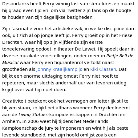
Desondanks heeft Ferry weinig last van sterallures en maakt
hij graag even tijd vrij om via Twitter zijn fans op de hoogte
te houden van zijn dagelijkse bezigheden.
Zijn fascinatie voor het artistieke vak, in welke discipline dan
ook, uit zich al op jonge leeftijd. Ferry groeit op in het Friese
Drachten, waar hij op zijn vijftiende zijn eerste
toneelervaring opdoet in theater De Lawei. Hij speelt daar in
diverse muzikale voorstellingen, onder meer in
Pietje Bell de
Musical
waar Ferry een figurantenrol vertolkt naast
grootheden als
Johnny Kraaijkamp jr.
en
Kiki Classen
. Dat
blijkt een enorme uitdaging omdat Ferry niet hoeft te
repeteren, maar slechts anderhalf uur van tevoren uitleg
krijgt over wat hij moet doen.
Creativiteit betekent ook het vermogen om letterlijk stil te
blijven staan, zo lijkt het althans wanneer Ferry deelneemt
aan de
Living Statues
-kampioenschappen in Drachten en
Arnhem. In 2006 weet hij tijdens het Nederlands
Kampioenschap de jury te imponeren en wint hij als beste
levende standbeeld, met zijn hoofd omlijst zoals een