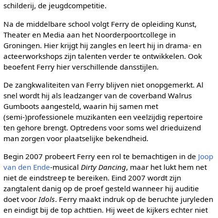
schilderij, de jeugdcompetitie.
Na de middelbare school volgt Ferry de opleiding Kunst,
Theater en Media aan het Noorderpoortcollege in
Groningen. Hier krijgt hij zangles en leert hij in drama- en
acteerworkshops zijn talenten verder te ontwikkelen. Ook
beoefent Ferry hier verschillende dansstijlen.
De zangkwaliteiten van Ferry blijven niet onopgemerkt. Al
snel wordt hij als leadzanger van de coverband Walrus
Gumboots aangesteld, waarin hij samen met
(semi-)professionele muzikanten een veelzijdig repertoire
ten gehore brengt. Optredens voor soms wel drieduizend
man zorgen voor plaatselijke bekendheid.
Begin 2007 probeert Ferry een rol te bemachtigen in de
Joop
van den Ende
-musical
Dirty Dancing
, maar het lukt hem net
niet de eindstreep te bereiken. Eind 2007 wordt zijn
zangtalent danig op de proef gesteld wanneer hij auditie
doet voor
Idols
. Ferry maakt indruk op de beruchte juryleden
en eindigt bij de top achttien. Hij weet de kijkers echter niet