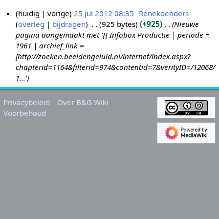
huidig
vorige
25 jul 2012 08:35
Renekoenders
overleg
bijdragen
925 bytes
+925
Nieuwe
2
pagina aangemaakt met '{{ Infobox Productie | periode =
5
1961 | archief_link =
j
[http://zoeken.beeldengeluid.nl/internet/index.aspx?
u
chapterid=1164&filterid=974&contentid=7&verityID=/12068/
l
1...'
2
0
Privacybeleid
Over B&G Wiki
1
Voorbehoud
2