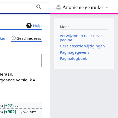
Anonieme gebruiker
Hulp
Meer
Verwijzingen naar deze
jken
Geschiedenis
pagina
Gerelateerde wijzigingen
Paginagegevens
Paginalogboek
nderaan.
rgaande versie,
k
=
s
+22
s
+902
Nieuwe