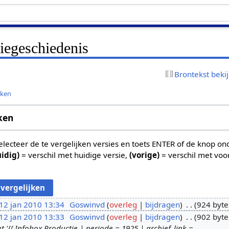
siegeschiedenis
Brontekst beki
jken
ken
 selecteer de te vergelijken versies en toets ENTER of de knop o
uidig)
= verschil met huidige versie,
(vorige)
= verschil met voo
12 jan 2010 13:34
Goswinvd
overleg
bijdragen
924 byte
12 jan 2010 13:33
Goswinvd
overleg
bijdragen
902 byte
{{ Infobox Productie | periode = 1925 | archief_link =