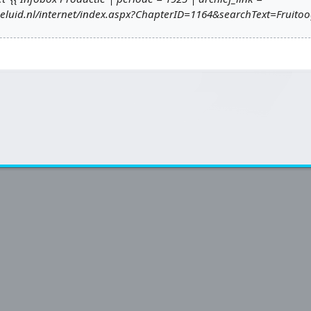
geluid.nl/internet/index.aspx?ChapterID=1164&searchText=Fruito