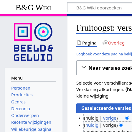
B&G Wiki
Fruitoogst: ver
Pagina
Overleg
Logboek voor deze pagina beki
Naar versies zoe
Menu
Selectie voor verschillen:
Personen
Verklaring afkortingen:
(h
Producties
kleine wijziging.
Genres
Decennia
Onderwerpen
huidig
vorige
Recente wijzigingen
G
1
huidig
vorige
Willekeurige pagina
e
pagina aangemaakt met '