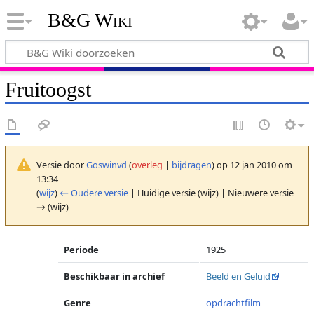
B&G Wiki
Fruitoogst
Versie door
Goswinvd
(
overleg
|
bijdragen
)
op 12 jan 2010 om
13:34
(
wijz
)
← Oudere versie
| Huidige versie (wijz) | Nieuwere versie
→ (wijz)
Periode
1925
Beschikbaar in archief
Beeld en Geluid
Genre
opdrachtfilm