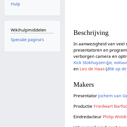
Hulp
Wikihulpmiddelen
Beschrijving
Speciale pagina's
In aanwezigheid van veel 
presentatoren en progra
verborgen camera en optr
Kick Stokhuyzen
(
Ja, natuur
en
Leo de Haas
(
Blik op d
Makers
Presentator
Jochem van Ge
Productie
Friedwart Barfo
Eindredacteur
Philip Wold