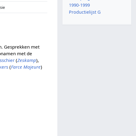
1990-1999
isie
Productielijst G
an. Gesprekken met
opnamen met de
sschier
(
Zeskamp
),
ekers
(
Farce Majeure
)