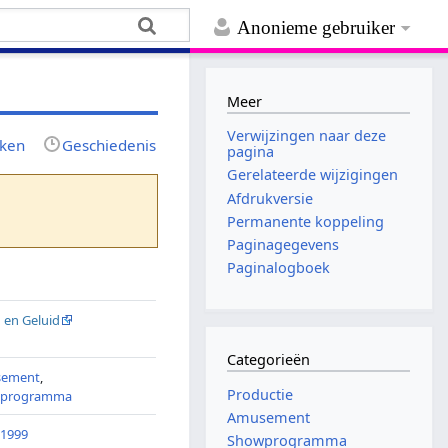
Anonieme gebruiker
Meer
Verwijzingen naar deze
jken
Geschiedenis
pagina
Gerelateerde wijzigingen
Afdrukversie
Permanente koppeling
Paginagegevens
Paginalogboek
 en Geluid
Categorieën
sement
,
Productie
wprogramma
Amusement
-1999
Showprogramma