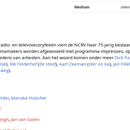
Medium
telev
radio- en televisiecoryfeeën viert de NCRV haar 75-jarig besta
mmamakers worden afgewisseld met programma-impressies, 
edens van artiesten. Aan het woord komen onder meer
Dick Pa
lijk
),
Rik Felderhof
(
De stoel
),
Aart Zeeman
(
Hier en nu
),
Jan Fill
e weg
).
lder
,
Mariska Hulscher
d
ringh
,
Jan van Galen