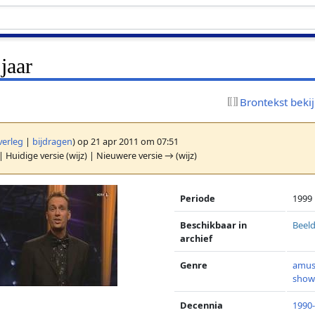
jaar
Brontekst beki
verleg
|
bijdragen
)
op 21 apr 2011 om 07:51
| Huidige versie (wijz) | Nieuwere versie → (wijz)
Periode
1999
Beschikbaar in
Beeld
archief
Genre
amu
sho
Decennia
1990