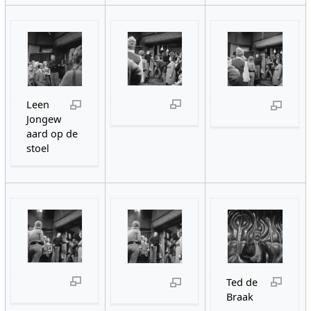
Leen
Jongew
aard op de
stoel
Ted de
Braak