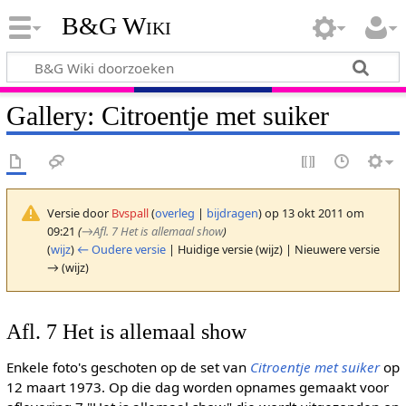
B&G Wiki
Gallery: Citroentje met suiker
Versie door
Bvspall
(
overleg
|
bijdragen
)
op 13 okt 2011 om
09:21
(
→
Afl. 7 Het is allemaal show
)
(
wijz
)
← Oudere versie
| Huidige versie (wijz) | Nieuwere versie
→ (wijz)
Afl. 7 Het is allemaal show
Enkele foto's geschoten op de set van
Citroentje met suiker
op
12 maart 1973. Op die dag worden opnames gemaakt voor