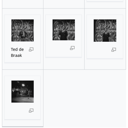
Ted de
Braak