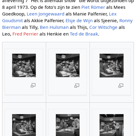
aflevering 7 "Het is allemaal show" die wordt uitgezonden op
8 april 1973. Op de foto's zijn te zien
Piet Römer
als Mees
Goedkoop,
Leen Jongewaard
als Manie Palfenier,
Lex
Goudsmit
als Akkie Palfenier,
Elsje de Wijn
als Sjeenie,
Ronny
Bierman
als Tilly,
Ben Hulsman
als Thijs,
Cor Witschge
als
Leo,
Fred Perrier
als Henkie en
Ted de Braak
.