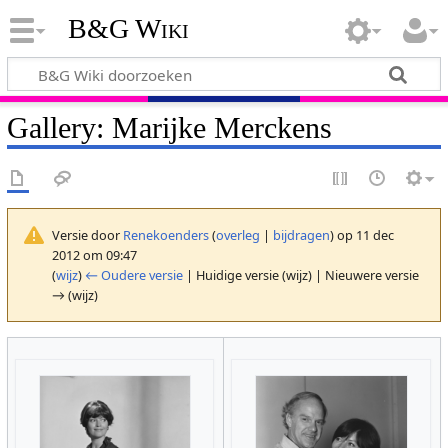
B&G Wiki
Gallery: Marijke Merckens
Versie door
Renekoenders
(
overleg
|
bijdragen
)
op 11 dec
2012 om 09:47
(
wijz
)
← Oudere versie
| Huidige versie (wijz) | Nieuwere versie
→ (wijz)