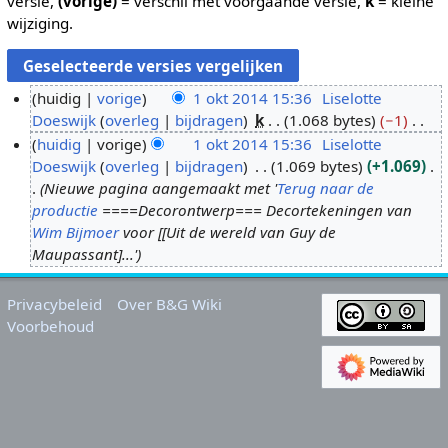
versie,
(vorige)
= verschil met voorgaande versie,
k
= kleine
wijziging.
huidig
vorige
1 okt 2014 15:36
Liselotte
Doeswijk
overleg
bijdragen
k
1.068 bytes
−1
1
G
huidig
vorige
1 okt 2014 15:36
Liselotte
o
e
Doeswijk
overleg
bijdragen
1.069 bytes
+1.069
k
e
Nieuwe pagina aangemaakt met '
Terug naar de
t
n
productie
====Decorontwerp=== Decortekeningen van
2
b
Wim Bijmoer
voor [[Uit de wereld van Guy de
0
e
Maupassant]...'
1
w
4
e
Privacybeleid
Over B&G Wiki
r
Voorbehoud
k
i
n
g
s