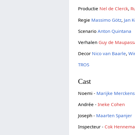
Productie
Nel de Clerck
,
R
Regie
Massimo Götz
,
Jan K
Scenario
Anton Quintana
Verhalen
Guy de Maupass
Decor
Nico van Baarle
,
Wi
TROS
Cast
Noemi -
Marijke Merckens
Andrée -
Ineke Cohen
Joseph -
Maarten Spanjer
Inspecteur -
Cok Hennem