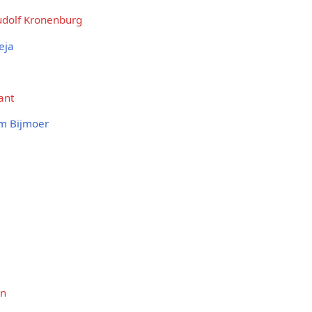
udolf Kronenburg
eja
ant
m Bijmoer
an