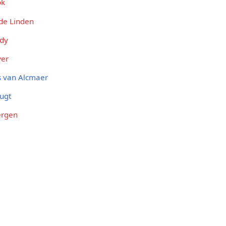
ok
 de Linden
dy
yer
s van Alcmaer
ugt
ergen