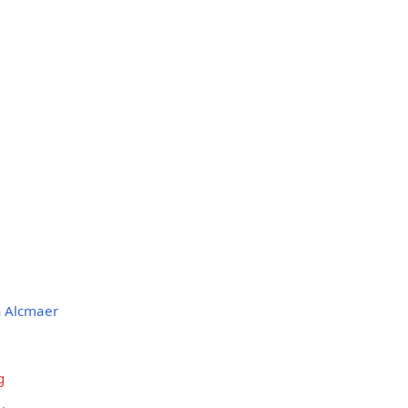
n Alcmaer
g