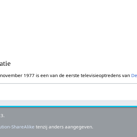
atie
november 1977 is een van de eerste televisieoptredens van
De
23.
tion-ShareAlike
tenzij anders aangegeven.