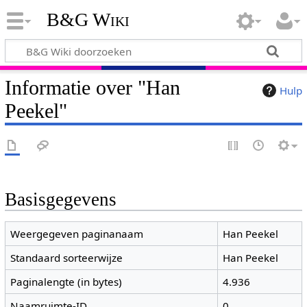
B&G Wiki
Informatie over "Han
Hulp
Peekel"
Basisgegevens
Weergegeven paginanaam
Han Peekel
Standaard sorteerwijze
Han Peekel
Paginalengte (in bytes)
4.936
Naamruimte-ID
0