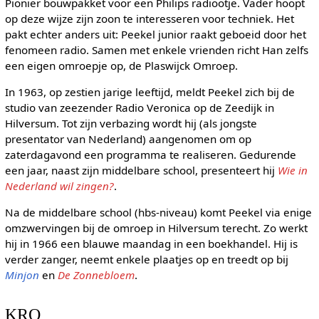
Pionier bouwpakket voor een Philips radiootje. Vader hoopt
op deze wijze zijn zoon te interesseren voor techniek. Het
pakt echter anders uit: Peekel junior raakt geboeid door het
fenomeen radio. Samen met enkele vrienden richt Han zelfs
een eigen omroepje op, de Plaswijck Omroep.
In 1963, op zestien jarige leeftijd, meldt Peekel zich bij de
studio van zeezender Radio Veronica op de Zeedijk in
Hilversum. Tot zijn verbazing wordt hij (als jongste
presentator van Nederland) aangenomen om op
zaterdagavond een programma te realiseren. Gedurende
een jaar, naast zijn middelbare school, presenteert hij
Wie in
Nederland wil zingen?
.
Na de middelbare school (hbs-niveau) komt Peekel via enige
omzwervingen bij de omroep in Hilversum terecht. Zo werkt
hij in 1966 een blauwe maandag in een boekhandel. Hij is
verder zanger, neemt enkele plaatjes op en treedt op bij
Minjon
en
De Zonnebloem
.
KRO