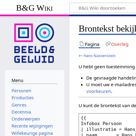
B&G Wiki
Brontekst beki
Pagina
Overleg
←
Hans Nassenstein
U hebt geen toestemming 
De gevraagde handelin
Menu
U moet uw e-mailadres 
Personen
voorkeuren
.
Producties
Genres
U kunt de brontekst van d
Decennia
Onderwerpen
Recente wijzigingen
Willekeurige pagina