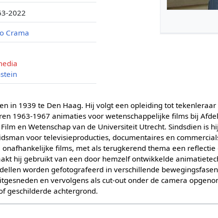
63-2022
co Crama
media
stein
en in 1939 te Den Haag. Hij volgt een opleiding tot tekenleraa
ren 1963-1967 animaties voor wetenschappelijke films bij Afdel
ng Film en Wetenschap van de Universiteit Utrecht. Sindsdien is h
idsman voor televisieproducties, documentaires en commercials 
e onafhankelijke films, met als terugkerend thema een reflectie 
aakt hij gebruikt van een door hemzelf ontwikkelde animatietec
ellen worden gefotografeerd in verschillende bewegingsfasen
 uitgesneden en vervolgens als cut-out onder de camera opgen
of geschilderde achtergrond.