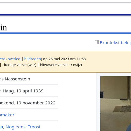
in
Brontekst beki
erg
(
overleg
|
bijdragen
)
op 26 mei 2023 om 11:58
| Huidige versie (wijz) | Nieuwere versie → (wijz)
ns Nassenstein
 Haag, 19 april 1939
bekend, 19 november 2022
lmmaker
ga
,
Nog eens
,
Troost