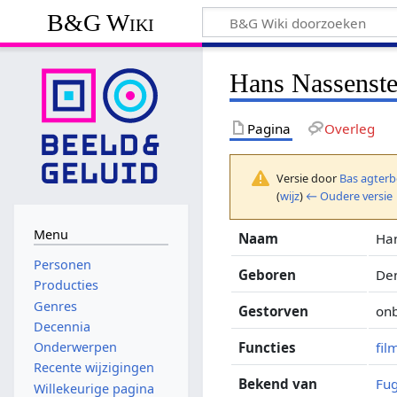
B&G Wiki
Hans Nassenste
Pagina
Overleg
Versie door
Bas agterb
(
wijz
)
← Oudere versie
Menu
Naam
Ha
Personen
Geboren
Den
Producties
Genres
Gestorven
on
Decennia
Functies
fi
Onderwerpen
Recente wijzigingen
Bekend van
Fu
Willekeurige pagina