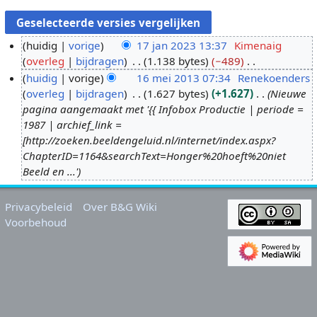
huidig
vorige
17 jan 2023 13:37
Kimenaig
overleg
bijdragen
1.138 bytes
−489
1
G
huidig
vorige
16 mei 2013 07:34
Renekoenders
7
e
overleg
bijdragen
1.627 bytes
+1.627
Nieuwe
j
1
e
pagina aangemaakt met '{{ Infobox Productie | periode =
a
6
n
1987 | archief_link =
n
m
b
[http://zoeken.beeldengeluid.nl/internet/index.aspx?
2
e
e
ChapterID=1164&searchText=Honger%20hoeft%20niet
0
i
w
Beeld en ...'
2
2
e
3
0
r
Privacybeleid
Over B&G Wiki
1
k
Voorbehoud
3
i
n
g
s
s
a