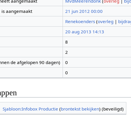
 heeft aangemaakt
MvdMeerendonk
(
overleg
|
bij
 is aangemaakt
21 jun 2012 00:00
Renekoenders
(
overleg
|
bijdr
20 aug 2013 14:13
8
2
nnen de afgelopen 90 dagen)
0
0
appen
Sjabloon:Infobox Productie
(
brontekst bekijken
) (beveiligd)