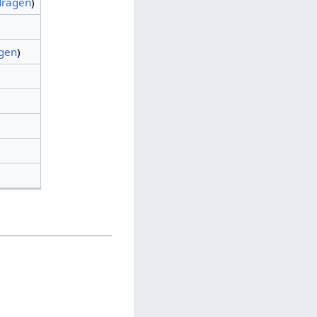
dragen
)
agen
)