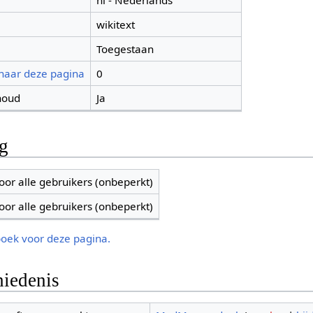
nl - Nederlands
wikitext
Toegestaan
 naar deze pagina
0
houd
Ja
ng
oor alle gebruikers (onbeperkt)
oor alle gebruikers (onbeperkt)
boek voor deze pagina.
iedenis