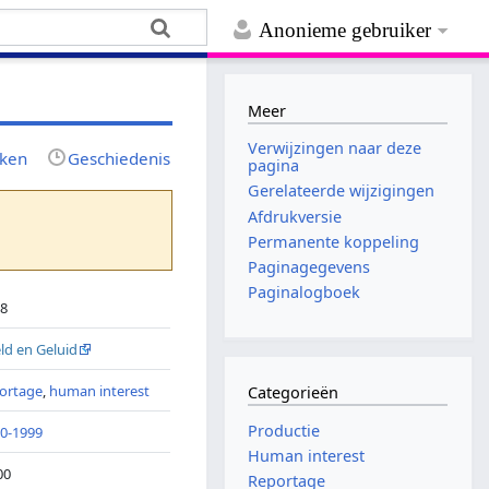
Anonieme gebruiker
Meer
Verwijzingen naar deze
jken
Geschiedenis
pagina
Gerelateerde wijzigingen
Afdrukversie
Permanente koppeling
Paginagegevens
Paginalogboek
98
ld en Geluid
ortage
,
human interest
Categorieën
Productie
0-1999
Human interest
00
Reportage