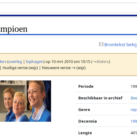
ampioen
Brontekst beki
ers
(
overleg
|
bijdragen
)
op 10 mrt 2010 om 10:15
(
→
Makers
)
| Huidige versie (wijz) | Nieuwere versie → (wijz)
Periode
19
Beschikbaar in archief
Bee
Genre
rep
Decennia
199
Lengte
40'