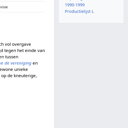
1990-1999
evisie
Productielijst L
ch vol overgave
jd tegen het einde van
en tussen
ve de vereniging
en
 gewone unieke
 op de kneuterige,