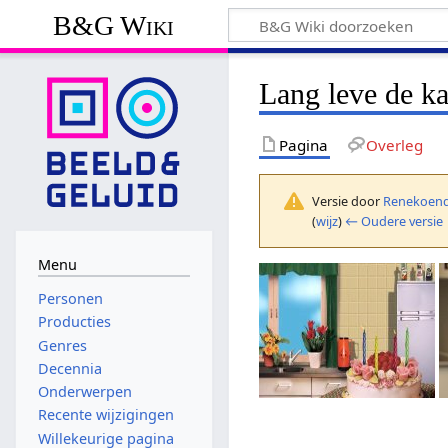
B&G Wiki
Lang leve de k
Pagina
Overleg
Versie door
Renekoend
(
wijz
)
← Oudere versie
Menu
Personen
Producties
Genres
Decennia
Onderwerpen
Recente wijzigingen
Willekeurige pagina