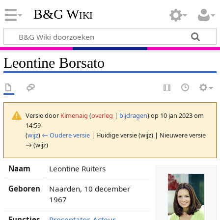
B&G Wiki
Leontine Borsato
Versie door
Kimenaig
(
overleg
|
bijdragen
)
op 10 jan 2023 om
14:59
(
wijz
)
← Oudere versie
| Huidige versie (wijz) | Nieuwere versie
→ (wijz)
Naam
Leontine Ruiters
Geboren
Naarden, 10 december
1967
Functies
Presentator
,
Acteur
,