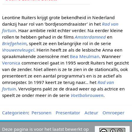
Leontine Ruiters krijgt grote bekendheid in Nederland
dankzij haar rol van ‘bordjesomdraaister’ in het
Rad van
fortuin
. Haar ambitie reikt echter verder. Na eerder kleine
rollen te hebben gehad in de films
Amsterdamned
en
Briefgeheim
, speelt ze een belangrijke rol in de serie
Vrouwenvleugel
. Hierin heeft ze als de lesbische Anna een
spraakmakende zoenscène met
Bea Meulman
. Wanneer
Veronica
commercieel gaat in 1995 wordt Ruiters het gezicht
van de zender. Niet alleen is ze te zien in de stationcalls, ook
presenteert ze een aantal programma’s en is ze actief als
omroepster. In 1997 keert ze terug naar… het
Rad van
fortuin
. Vervolgens pakt ze de draad weer op als actrice en
speelt ze onder meer in de serie
Voetbalvrouwen
.
Categorieën
:
Personen
Presentator
Acteur
Omroeper
Deze pagina is voor het laatst bewerkt op