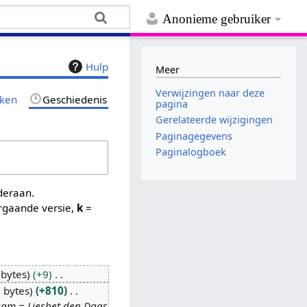
Anonieme gebruiker
Hulp
Meer
Verwijzingen naar deze
jken
Geschiedenis
pagina
Gerelateerde wijzigingen
Paginagegevens
Paginalogboek
nderaan.
rgaande versie,
k
=
 bytes
+9
 bytes
+810
aam = Liesbet den Daas