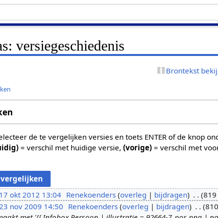
s: versiegeschiedenis
Brontekst beki
jken
ken
 selecteer de te vergelijken versies en toets ENTER of de knop o
uidig)
= verschil met huidige versie,
(vorige)
= verschil met voo
17 okt 2012 13:04
Renekoenders
overleg
bijdragen
819
23 nov 2009 14:50
Renekoenders
overleg
bijdragen
810
kt met '{{ Infobox Persoon | illustratie = 92664-7_pos.png | n