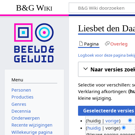
B&G Wiki
Liesbet den Daa
Pagina
Overleg
Logboek voor deze pagina beki
Naar versies zoe
Menu
Selectie voor verschillen:
Personen
Verklaring afkortingen:
(h
Producties
kleine wijziging.
Genres
Decennia
Onderwerpen
huidig
vorige
Recente wijzigingen
G
1
huidig
vorige
Willekeurige pagina
e
Nieuwe pagina aangemaa