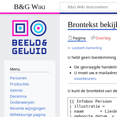
B&G Wiki
Brontekst beki
Pagina
Overleg
←
Liesbeth Kamerling
U hebt geen toestemming 
De gevraagde handelin
Menu
U moet uw e-mailadres 
Personen
voorkeuren
.
Producties
Genres
U kunt de brontekst van d
Decennia
Onderwerpen
Recente wijzigingen
Willekeurige pagina