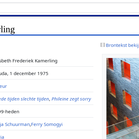
ling
Brontekst beki
sbeth Frederiek Kamerling
uda, 1 december 1975
eur
de tijden slechte tijden
,
Phileine zegt sorry
99-heden
tja Schuurman
,
Ferry Somogyi
via