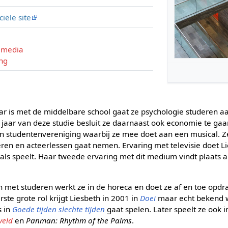
iciële site
e media
ng
ar is met de middelbare school gaat ze psychologie studeren aa
jaar van deze studie besluit ze daarnaast ook economie te gaa
een studentenvereniging waarbij ze mee doet aan een musical. Z
eren en acteerlessen gaat nemen. Ervaring met televisie doet Li
ls speelt. Haar tweede ervaring met dit medium vindt plaats al
n met studeren werkt ze in de horeca en doet ze af en toe opdr
te grote rol krijgt Liesbeth in 2001 in
Doei
maar echt bekend wo
s in
Goede tijden slechte tijden
gaat spelen. Later speelt ze ook i
veld
en
Panman: Rhythm of the Palms
.