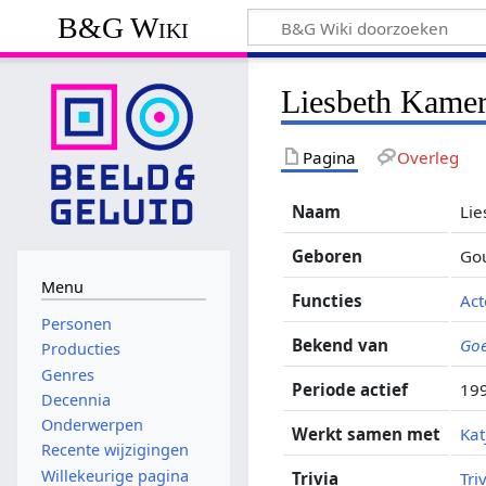
B&G Wiki
Liesbeth Kamer
Pagina
Overleg
Naam
Lie
Geboren
Go
Menu
Functies
Act
Personen
Bekend van
Goe
Producties
Genres
Periode actief
19
Decennia
Onderwerpen
Werkt samen met
Ka
Recente wijzigingen
Willekeurige pagina
Trivia
Tri