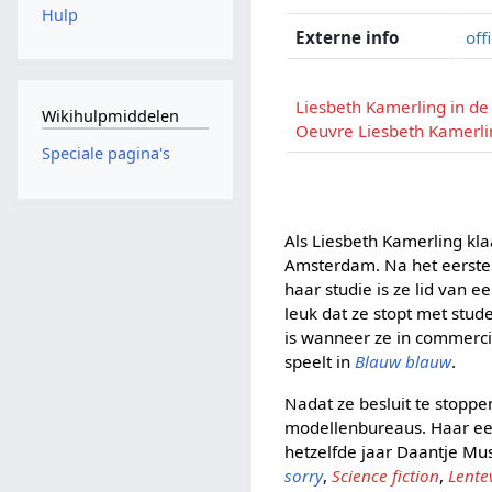
Hulp
Externe info
off
Liesbeth Kamerling in d
Wikihulpmiddelen
Oeuvre Liesbeth Kamerli
Speciale pagina's
Als Liesbeth Kamerling kla
Amsterdam. Na het eerste 
haar studie is ze lid van 
leuk dat ze stopt met stud
is wanneer ze in commercia
speelt in
Blauw blauw
.
Nadat ze besluit te stoppe
modellenbureaus. Haar eers
hetzelfde jaar Daantje Mu
sorry
,
Science fiction
,
Lente