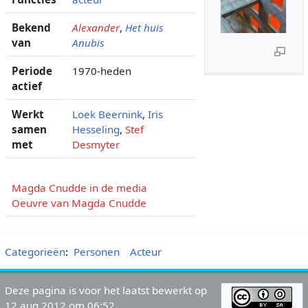
Bekend
Alexander
,
Het huis
van
Anubis
Periode
1970-heden
actief
Werkt
Loek Beernink
,
Iris
samen
Hesseling
,
Stef
met
Desmyter
Magda Cnudde in de media
Oeuvre van Magda Cnudde
Categorieën
:
Personen
Acteur
Deze pagina is voor het laatst bewerkt op
12 aug 2012 om 06:52.