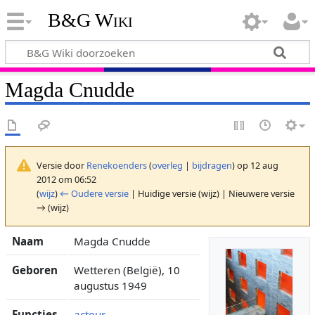
B&G Wiki
Magda Cnudde
Versie door
Renekoenders
(
overleg
|
bijdragen
)
op 12 aug
2012 om 06:52
(
wijz
)
← Oudere versie
| Huidige versie (wijz) | Nieuwere versie
→ (wijz)
Naam
Magda Cnudde
Geboren
Wetteren (België), 10
augustus 1949
Functies
acteur