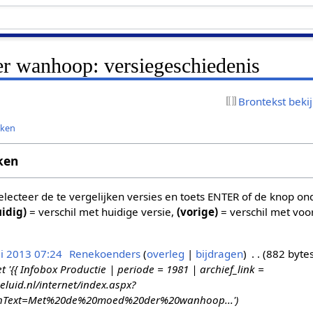
r wanhoop: versiegeschiedenis
Brontekst beki
jken
ken
 selecteer de te vergelijken versies en toets ENTER of de knop o
uidig)
= verschil met huidige versie,
(vorige)
= verschil met voo
i 2013 07:24
Renekoenders
overleg
bijdragen
882 byte
{{ Infobox Productie | periode = 1981 | archief_link =
eluid.nl/internet/index.aspx?
chText=Met%20de%20moed%20der%20wanhoop...'