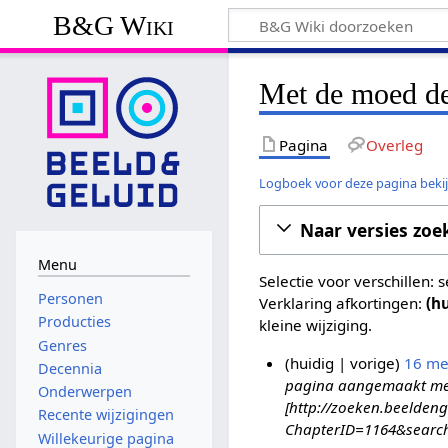
B&G Wiki
Met de moed de
Pagina
Overleg
Logboek voor deze pagina beki
Naar versies zoe
Menu
Selectie voor verschillen:
Personen
Verklaring afkortingen:
(h
Producties
kleine wijziging.
Genres
huidig
vorige
16 me
Decennia
pagina aangemaakt met '
1
Onderwerpen
[http://zoeken.beeldeng
6
Recente wijzigingen
ChapterID=1164&sear
m
Willekeurige pagina