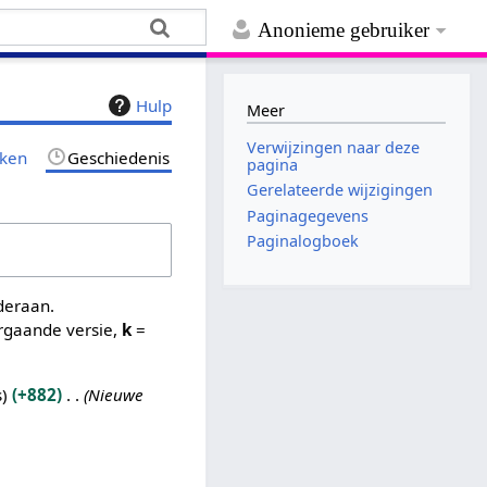
Anonieme gebruiker
Hulp
Meer
Verwijzingen naar deze
jken
Geschiedenis
pagina
Gerelateerde wijzigingen
Paginagegevens
Paginalogboek
nderaan.
rgaande versie,
k
=
s
+882
Nieuwe