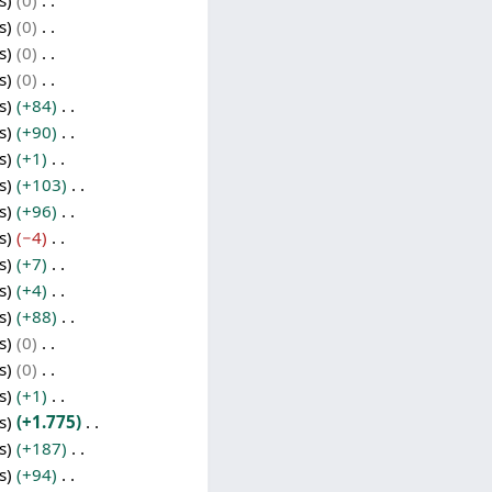
s
0
s
0
s
0
s
0
s
+84
s
+90
s
+1
s
+103
s
+96
s
−4
s
+7
s
+4
s
+88
s
0
s
0
s
+1
s
+1.775
s
+187
s
+94