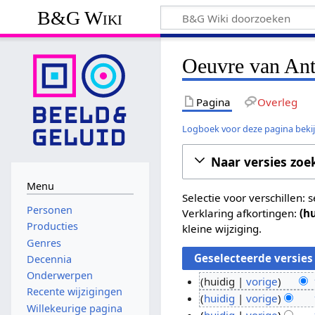
B&G Wiki
Oeuvre van Ant
Pagina
Overleg
Logboek voor deze pagina beki
Naar versies zoe
Menu
Selectie voor verschillen:
Personen
Verklaring afkortingen:
(h
Producties
kleine wijziging.
Genres
Decennia
Onderwerpen
huidig
vorige
Recente wijzigingen
G
1
huidig
vorige
Willekeurige pagina
e
G