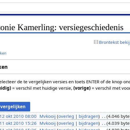
onie Kamerling: versiegeschiedenis
Brontekst beki
jken
ken
 selecteer de te vergelijken versies en toets ENTER of de knop o
uidig)
= verschil met huidige versie,
(vorige)
= verschil met voo
12 okt 2010 08:00
Mvkooij
overleg
bijdragen
4.046 byte
11 okt 2010 15:26
Mvkooij
overleg
bijdragen
4.039 byte