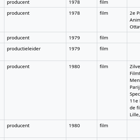
producent
1978
film
producent
1978
film
2e Pr
Anim
Otta
producent
1979
film
productieleider
1979
film
producent
1980
film
Zilv
Film
Ment
Pari
Spec
11e 
de f
Lill
producent
1980
film