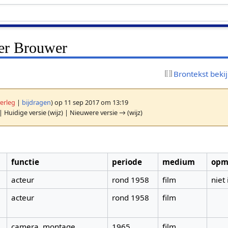
er Brouwer
Brontekst beki
erleg
|
bijdragen
)
op 11 sep 2017 om 13:19
| Huidige versie (wijz) | Nieuwere versie → (wijz)
functie
periode
medium
opm
acteur
rond 1958
film
niet 
acteur
rond 1958
film
camera, montage
1965
film