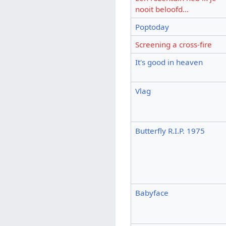
nooit beloofd…
Poptoday
Screening a cross-fire
It's good in heaven
Vlag
Butterfly R.I.P. 1975
Babyface