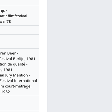
ijs -
atiefilmfestival
wa '78
eren Beer -
festival Berlijn, 1981
ion de qualité -
js, 1981
ial Jury Mention -
Festival International
ilm court-métrage,
e, 1982