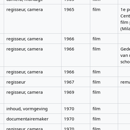
regisseur, camera
1965
film
1e p
Cent
film
(Mil
regisseur, camera
1966
film
regisseur, camera
1966
film
Gede
van 
scho
regisseur, camera
1966
film
regisseur
1967
film
rem
regisseur, camera
1969
film
inhoud, vormgeving
1970
film
documentairemaker
1970
film
regisseur, camera
1970
film