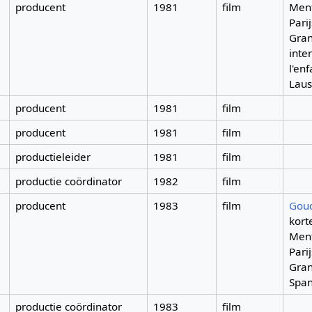
producent
1981
film
Ment
Pari
Gran
inte
l'en
Lau
producent
1981
film
producent
1981
film
productieleider
1981
film
productie coördinator
1982
film
producent
1983
film
Goud
kort
Ment
Pari
Gran
Span
productie coördinator
1983
film