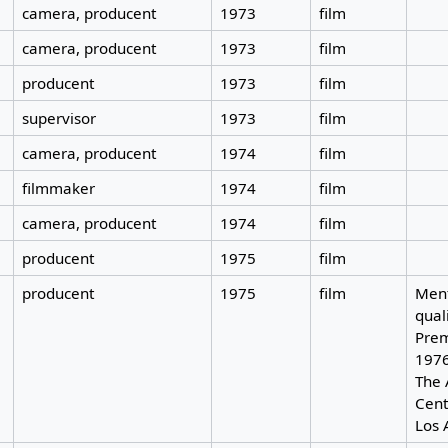
camera, producent
1973
film
camera, producent
1973
film
producent
1973
film
supervisor
1973
film
camera, producent
1974
film
filmmaker
1974
film
camera, producent
1974
film
producent
1975
film
producent
1975
film
Ment
quali
Prem
197
The 
Cent
Los 