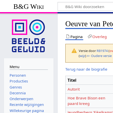
B&G Wiki
Oeuvre van Pet
Pagina
Overleg
Versie door
RB1974
(
ov
(
wijz
)
← Oudere versie
Menu
Terug naar de biografie
Personen
Titel
Producties
Genres
Autorit
Decennia
Hoe Brave Bison een
Onderwerpen
paard kreeg
Recente wijzigingen
Willekeurige pagina
Jeugdherberg 'Eikelkamp'