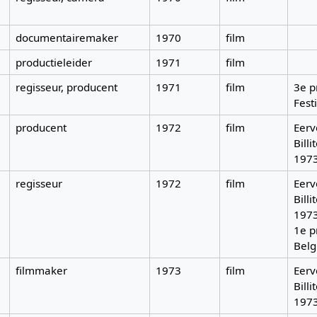
documentairemaker
1970
film
productieleider
1971
film
regisseur, producent
1971
film
3e p
Fest
producent
1972
film
Eerv
Billi
197
regisseur
1972
film
Eerv
Billi
197
1e p
Belg
filmmaker
1973
film
Eerv
Billi
197