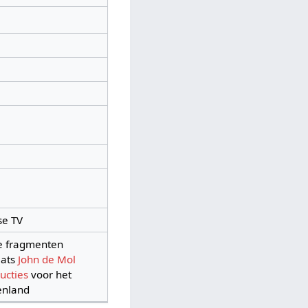
se TV
e fragmenten
mats
John de Mol
ucties
voor het
enland