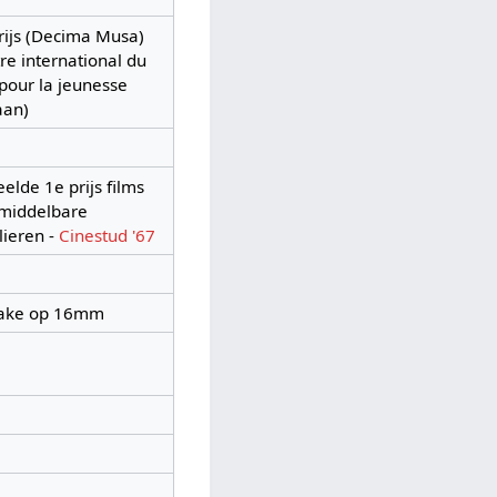
rijs (Decima Musa)
re international du
 pour la jeunesse
aan)
elde 1e prijs films
middelbare
lieren -
Cinestud '67
ake op 16mm