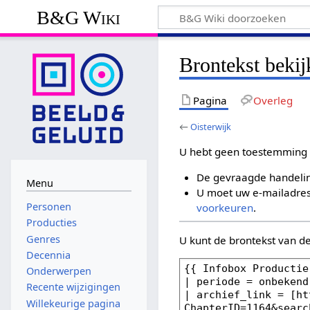
B&G Wiki
Brontekst bekij
Pagina
Overleg
←
Oisterwijk
U hebt geen toestemming 
De gevraagde handelin
Menu
U moet uw e-mailadres 
Personen
voorkeuren
.
Producties
Genres
U kunt de brontekst van d
Decennia
Onderwerpen
Recente wijzigingen
Willekeurige pagina