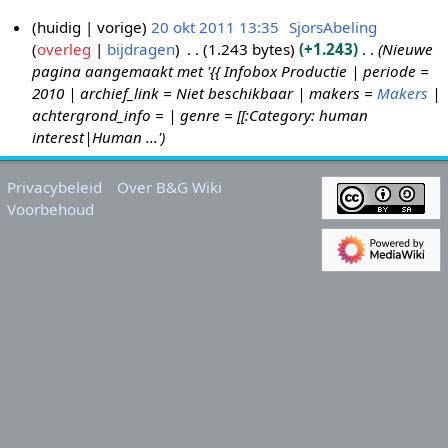
huidig
vorige
20 okt 2011 13:35
SjorsAbeling
overleg
bijdragen
1.243 bytes
+1.243
Nieuwe
2
pagina aangemaakt met '{{ Infobox Productie | periode =
0
2010 | archief_link = Niet beschikbaar | makers =
Makers
|
o
achtergrond_info = | genre = [[:Category: human
k
interest|Human ...'
t
2
Privacybeleid
Over B&G Wiki
0
Voorbehoud
1
1