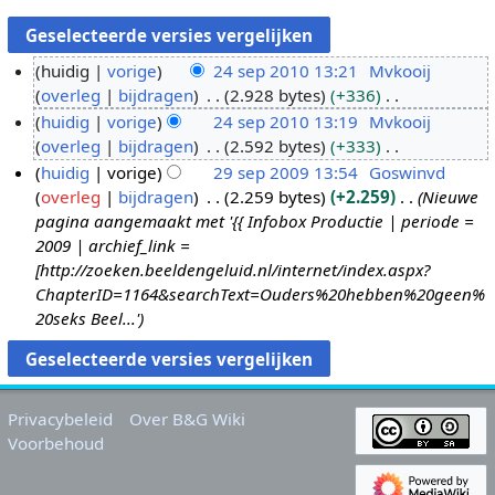
huidig
vorige
24 sep 2010 13:21
Mvkooij
overleg
bijdragen
2.928 bytes
+336
2
G
huidig
vorige
24 sep 2010 13:19
Mvkooij
4
e
overleg
bijdragen
2.592 bytes
+333
s
e
G
huidig
vorige
29 sep 2009 13:54
Goswinvd
e
n
e
overleg
bijdragen
2.259 bytes
+2.259
Nieuwe
p
2
b
e
pagina aangemaakt met '{{ Infobox Productie | periode =
2
9
e
n
2009 | archief_link =
0
s
w
b
[http://zoeken.beeldengeluid.nl/internet/index.aspx?
1
e
e
e
ChapterID=1164&searchText=Ouders%20hebben%20geen%
0
p
r
w
20seks Beel...'
2
k
e
0
i
r
0
n
k
9
g
i
Privacybeleid
Over B&G Wiki
s
n
Voorbehoud
s
g
a
s