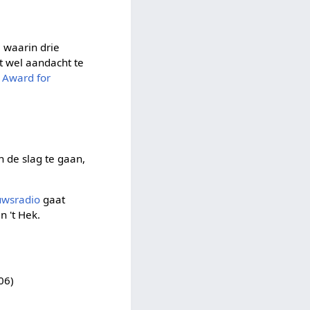
 waarin drie
t wel aandacht te
Award for
 de slag te gaan,
uwsradio
gaat
 't Hek.
06)