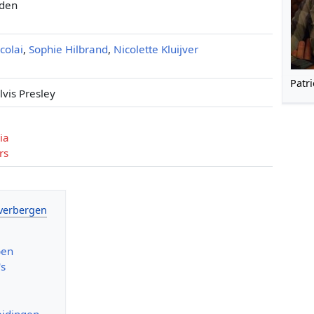
eden
colai
,
Sophie Hilbrand
,
Nicolette Kluijver
Patri
lvis Presley
ia
rs
ben
's
w
eidingen