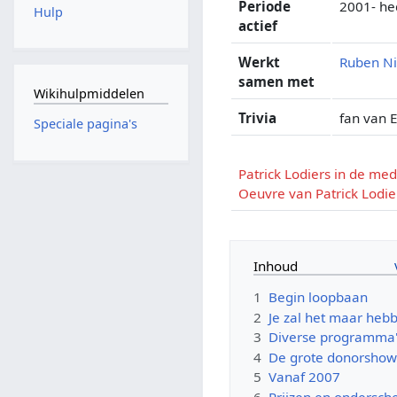
Periode
2001- h
Hulp
actief
Werkt
Ruben Ni
samen met
Wikihulpmiddelen
Trivia
fan van E
Speciale pagina's
Patrick Lodiers in de med
Oeuvre van Patrick Lodie
Inhoud
1
Begin loopbaan
2
Je zal het maar heb
3
Diverse programma
4
De grote donorsho
5
Vanaf 2007
6
Prijzen en ondersch