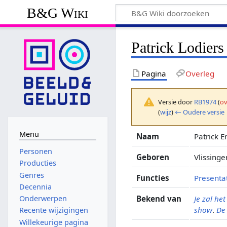
B&G Wiki
Patrick Lodiers
Pagina
Overleg
Versie door
RB1974
(
ov
(
wijz
)
← Oudere versie
Menu
Naam
Patrick 
Personen
Geboren
Vlissing
Producties
Genres
Functies
Presenta
Decennia
Bekend van
Je zal h
Onderwerpen
show
.
De
Recente wijzigingen
Willekeurige pagina