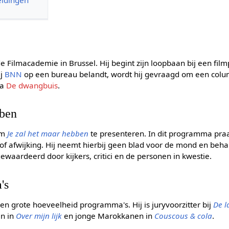
de Filmacademie in Brussel. Hij begint zijn loopbaan bij een fi
ij
BNN
op een bureau belandt, wordt hij gevraagd om een col
ma
De dwangbuis
.
bben
om
Je zal het maar hebben
te presenteren. In dit programma praa
of afwijking. Hij neemt hierbij geen blad voor de mond en beha
ewaardeerd door kijkers, critici en de personen in kwestie.
's
n grote hoeveelheid programma's. Hij is juryvoorzitter bij
De l
en in
Over mijn lijk
en jonge Marokkanen in
Couscous & cola
.