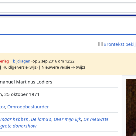
Brontekst beki
erleg
|
bijdragen
)
op 2 sep 2016 om 12:22
| Huidige versie (wijz) | Nieuwere versie → (wijz)
Emanuel Martinus Lodiers
en, 25 oktober 1971
tor
,
Omroepbestuurder
et maar hebben
,
De lama's
,
Over mijn lijk
,
De nieuwste
 grote donorshow