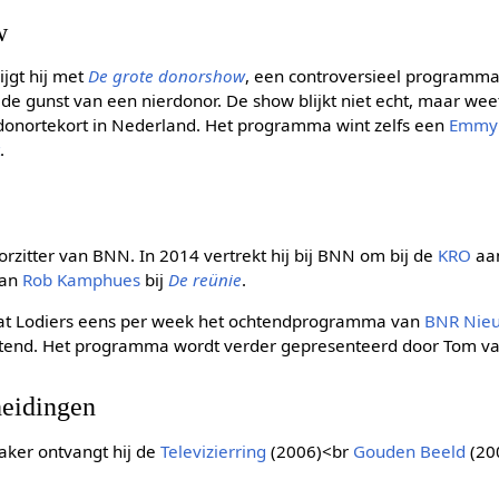
w
ijgt hij met
De grote donorshow
, een controversieel programma
de gunst van een nierdonor. De show blijkt niet echt, maar wee
donortekort in Nederland. Het programma wint zelfs een
Emmy 
t
.
oorzitter van BNN. In 2014 vertrekt hij bij BNN om bij de
KRO
aan
van
Rob Kamphues
bij
De reünie
.
at Lodiers eens per week het ochtendprogramma van
BNR Nie
htend. Het programma wordt verder gepresenteerd door Tom van
heidingen
aker ontvangt hij de
Televizierring
(2006)<br
Gouden Beeld
(20