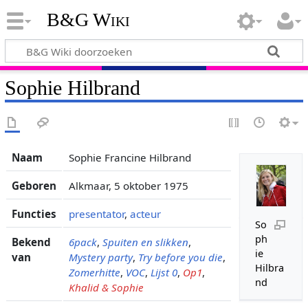
B&G Wiki
Sophie Hilbrand
Naam
Sophie Francine Hilbrand
Geboren
Alkmaar, 5 oktober 1975
Functies
presentator
,
acteur
So
ph
Bekend
6pack
,
Spuiten en slikken
,
ie
van
Mystery party
,
Try before you die
,
Hilbra
Zomerhitte
,
VOC
,
Lijst 0
,
Op1
,
nd
Khalid & Sophie