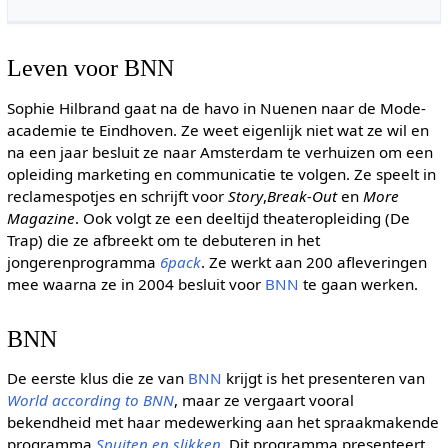
Leven voor BNN
Sophie Hilbrand gaat na de havo in Nuenen naar de Mode-
academie te Eindhoven. Ze weet eigenlijk niet wat ze wil en
na een jaar besluit ze naar Amsterdam te verhuizen om een
opleiding marketing en communicatie te volgen. Ze speelt in
reclamespotjes en schrijft voor
Story
,
Break-Out
en
More
Magazine
. Ook volgt ze een deeltijd theateropleiding (De
Trap) die ze afbreekt om te debuteren in het
jongerenprogramma
6pack
. Ze werkt aan 200 afleveringen
mee waarna ze in 2004 besluit voor
BNN
te gaan werken.
BNN
De eerste klus die ze van
BNN
krijgt is het presenteren van
World according to BNN
, maar ze vergaart vooral
bekendheid met haar medewerking aan het spraakmakende
programma
Spuiten en slikken
. Dit programma presenteert