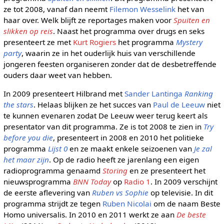
ze tot 2008, vanaf dan neemt
Filemon Wesselink
het van
haar over. Welk blijft ze reportages maken voor
Spuiten en
slikken op reis
. Naast het programma over drugs en seks
presenteert ze met
Kurt Rogiers
het programma
Mystery
party
, waarin ze in het ouderlijk huis van verschillende
jongeren feesten organiseren zonder dat de desbetreffende
ouders daar weet van hebben.
In 2009 presenteert Hilbrand met
Sander Lantinga
Ranking
the stars
. Helaas blijken ze het succes van
Paul de Leeuw
niet
te kunnen evenaren zodat De Leeuw weer terug keert als
presentator van dit programma. Ze is tot 2008 te zien in
Try
before you die
, presenteert in 2008 en 2010 het politieke
programma
Lijst 0
en ze maakt enkele seizoenen van
Je zal
het maar zijn
. Op de radio heeft ze jarenlang een eigen
radioprogramma genaamd
Storing
en ze presenteert het
nieuwsprogramma
BNN Today
op
Radio 1
. In 2009 verschijnt
de eerste aflevering van
Ruben vs Sophie
op televisie. In dit
programma strijdt ze tegen
Ruben Nicolai
om de naam Beste
Homo universalis. In 2010 en 2011 werkt ze aan
De beste