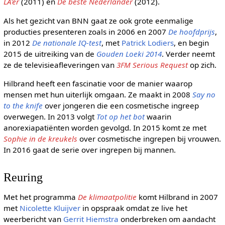
LA'er
(2011) en
De beste Nederlander
(2012).
Als het gezicht van BNN gaat ze ook grote eenmalige
producties presenteren zoals in 2006 en 2007
De hoofdprijs
,
in 2012
De nationale IQ-test
, met
Patrick Lodiers
, en begin
2015 de uitreiking van de
Gouden Loeki 2014
. Verder neemt
ze de televisieafleveringen van
3FM Serious Request
op zich.
Hilbrand heeft een fascinatie voor de manier waarop
mensen met hun uiterlijk omgaan. Ze maakt in 2008
Say no
to the knife
over jongeren die een cosmetische ingreep
overwegen. In 2013 volgt
Tot op het bot
waarin
anorexiapatiënten worden gevolgd. In 2015 komt ze met
Sophie in de kreukels
over cosmetische ingrepen bij vrouwen.
In 2016 gaat de serie over ingrepen bij mannen.
Reuring
Met het programma
De klimaatpolitie
komt Hilbrand in 2007
met
Nicolette Kluijver
in opspraak omdat ze live het
weerbericht van
Gerrit Hiemstra
onderbreken om aandacht