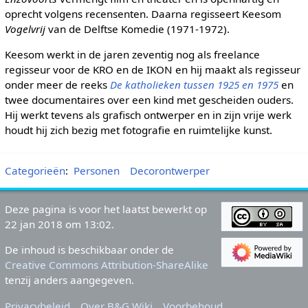
oprecht volgens recensenten. Daarna regisseert Keesom
Vogelvrij
van de Delftse Komedie (1971-1972).
Keesom werkt in de jaren zeventig nog als freelance
regisseur voor de KRO en de IKON en hij maakt als regisseur
onder meer de reeks
De katholieken tussen 1925 en 1975
en
twee documentaires over een kind met gescheiden ouders.
Hij werkt tevens als grafisch ontwerper en in zijn vrije werk
houdt hij zich bezig met fotografie en ruimtelijke kunst.
Categorieën
:
Personen
Decorontwerper
Deze pagina is voor het laatst bewerkt op
22 jan 2018 om 13:02.
De inhoud is beschikbaar onder de
Creative Commons Attribution-ShareAlike
tenzij anders aangegeven.
Privacybeleid
Over B&G Wiki
Voorbehoud