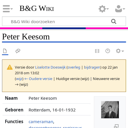
B&G Wiki
Peter Keesom
Versie door
Liselotte Doeswijk
(
overleg
|
bijdragen
)
op 22 jan
2018 om 13:02
(
wijz
)
← Oudere versie
| Huidige versie (wijz) | Nieuwere versie
→ (wijz)
Naam
Peter Keesom
Geboren
Rotterdam, 16-01-1932
Functies
cameraman
,
decorontwerper
,
regisseur
,