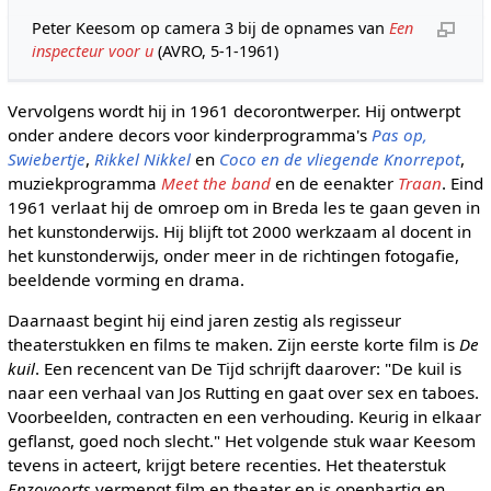
Peter Keesom op camera 3 bij de opnames van
Een
inspecteur voor u
(AVRO, 5-1-1961)
Vervolgens wordt hij in 1961 decorontwerper. Hij ontwerpt
onder andere decors voor kinderprogramma's
Pas op,
Swiebertje
,
Rikkel Nikkel
en
Coco en de vliegende Knorrepot
,
muziekprogramma
Meet the band
en de eenakter
Traan
. Eind
1961 verlaat hij de omroep om in Breda les te gaan geven in
het kunstonderwijs. Hij blijft tot 2000 werkzaam al docent in
het kunstonderwijs, onder meer in de richtingen fotogafie,
beeldende vorming en drama.
Daarnaast begint hij eind jaren zestig als regisseur
theaterstukken en films te maken. Zijn eerste korte film is
De
kuil
. Een recencent van De Tijd schrijft daarover: "De kuil is
naar een verhaal van Jos Rutting en gaat over sex en taboes.
Voorbeelden, contracten en een verhouding. Keurig in elkaar
geflanst, goed noch slecht." Het volgende stuk waar Keesom
tevens in acteert, krijgt betere recenties. Het theaterstuk
Enzovoorts
vermengt film en theater en is openhartig en