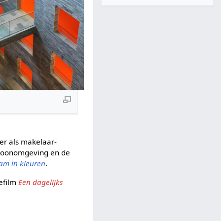
der als makelaar-
e woonomgeving en de
am in kleuren
.
iefilm
Een dagelijks