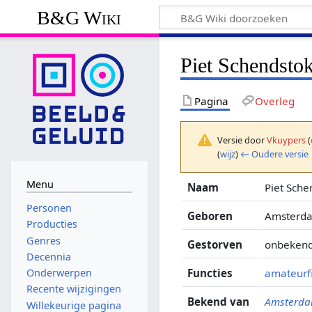
B&G Wiki
Piet Schendsto
Pagina
Overleg
Versie door
Vkuypers
(
(
wijz
)
← Oudere versie
Menu
Naam
Piet Sche
Personen
Geboren
Amsterd
Producties
Genres
Gestorven
onbekend
Decennia
Functies
amateurf
Onderwerpen
Recente wijzigingen
Bekend van
Amsterda
Willekeurige pagina