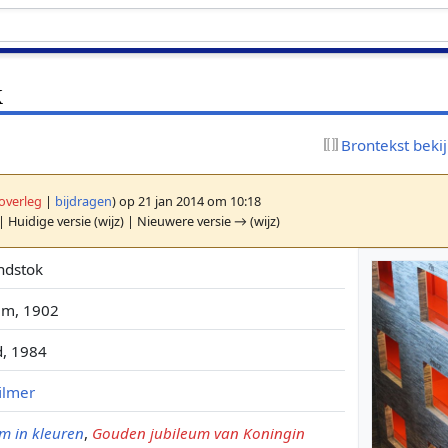
k
Brontekst beki
overleg
|
bijdragen
)
op 21 jan 2014 om 10:18
| Huidige versie (wijz) | Nieuwere versie → (wijz)
ndstok
am, 1902
, 1984
ilmer
m in kleuren
,
Gouden jubileum van Koningin