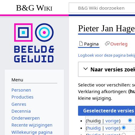
B&G Wiki
Pieter Jan Hage
Pagina
Overleg
Logboek voor deze pagina beki
Naar versies zoe
Menu
Selectie voor verschillen:
Personen
Verklaring afkortingen:
(h
Producties
kleine wijziging.
Genres
Decennia
Onderwerpen
huidig
vorige
Recente wijzigingen
G
1
huidig
vorige
Willekeurige pagina
e
G