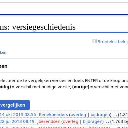
ns: versiegeschiedenis
Brontekst beki
jken
ken
 selecteer de te vergelijken versies en toets ENTER of de knop o
uidig)
= verschil met huidige versie,
(vorige)
= verschil met voo
14 okt 2013 08:56
Renekoenders
overleg
bijdragen
1.81
22 jul 2013 08:19
Jberendsen
overleg
bijdragen
1.763 b