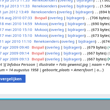
19 jul 2013 11:33
Renekoenders
overleg
bijdragen
1.60
19 jul 2013 11:33
Renekoenders
overleg
bijdragen
1.56
1 jun 2012 13:49
Renekoenders
overleg
bijdragen
694 b
16 aug 2010 07:33
Bvspall
overleg
bijdragen
706 bytes
18 mei 2010 14:59
Mvkooij
overleg
bijdragen
690 bytes
17 mei 2010 15:10
Mvkooij
overleg
bijdragen
673 bytes
17 mei 2010 15:10
Mvkooij
overleg
bijdragen
673 bytes
11 apr 2010 11:10
Renekoenders
overleg
bijdragen
674
7 apr 2009 09:40
Bvspall
overleg
bijdragen
679 bytes
7 apr 2009 09:14
Bvspall
overleg
bijdragen
667 bytes
7 apr 2009 09:13
Bvspall
overleg
bijdragen
667 bytes
{{ Infobox Persoon | illustratie = Foto gewenst.jpg | naam = Pi
m = 14 augustus 1958 | geboorte_plaats = Amersfoort | o...'