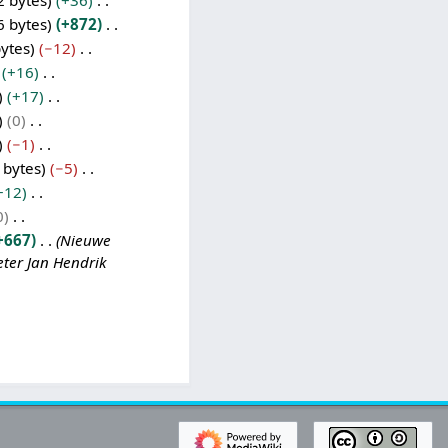
2 bytes
+36
6 bytes
+872
ytes
−12
+16
+17
0
−1
 bytes
−5
+12
0
+667
Nieuwe
eter Jan Hendrik