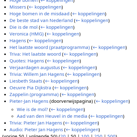
Hoge bomen
(
← koppelingen
)
Missers
(
← koppelingen
)
Hoge bomen in de misdaad
(
← koppelingen
)
De beste stad van Nederland
(
← koppelingen
)
Die is de mol
(
← koppelingen
)
Veronica (HMG)
(
← koppelingen
)
Hagens
(
← koppelingen
)
Het laatste woord (praatprogramma)
(
← koppelingen
)
Triva: Het laatste woord
(
← koppelingen
)
Quotes: Hagens
(
← koppelingen
)
Verjaardagen augustus
(
← koppelingen
)
Trivia: Willem Jan Hagens
(
← koppelingen
)
Liesbeth Staats
(
← koppelingen
)
Oeuvre Pia Dijkstra
(
← koppelingen
)
Zappelin (programma)
(
← koppelingen
)
Pieter-Jan Hagens
(doorverwijspagina)
(
← koppelingen
)
Wie is de mol?
(
← koppelingen
)
Aad van den Heuvel in de media
(
← koppelingen
)
Trivia: Pieter Jan Hagens
(
← koppelingen
)
Audio: Pieter Jan Hagens
(
← koppelingen
)
(
vorige 50
|
volgende 50
) (
20
|
50
|
100
|
250
|
500
)