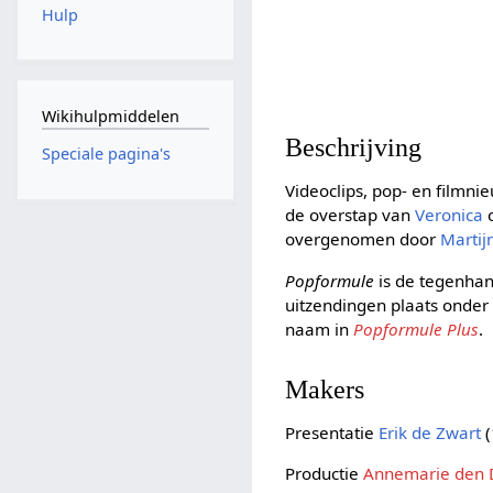
Hulp
Wikihulpmiddelen
Beschrijving
Speciale pagina's
Videoclips, pop- en filmnie
de overstap van
Veronica
overgenomen door
Martij
Popformule
is de tegenha
uitzendingen plaats onde
naam in
Popformule Plus
.
Makers
Presentatie
Erik de Zwart
(
Productie
Annemarie den 