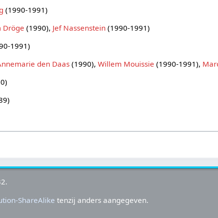
g
(1990-1991)
 Dröge
(1990),
Jef Nassenstein
(1990-1991)
90-1991)
Annemarie den Daas
(1990),
Willem Mouissie
(1990-1991),
Marc
0)
89)
32.
tion-ShareAlike
tenzij anders aangegeven.