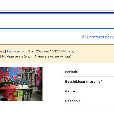
Brontekst beki
leg
|
bijdragen
)
op 2 jan 2023 om 16:32
(
→
Makers
)
| Huidige versie (wijz) | Nieuwere versie → (wijz)
Periode
Beschikbaar in archief
Genre
Decennia