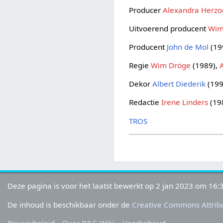
Producer
Alexandra Herzo
Uitvoerend producent
Wim
Producent
John de Mol
(19
Regie
Wim Dröge
(1989),
Dekor
Albert Diederik
(199
Redactie
Irene Linders
(19
TROS
Deze pagina is voor het laatst bewerkt op 2 jan 2023 om 16:
De inhoud is beschikbaar onder de
Creative Commons Attribu
Privacybeleid
Over B&G Wiki
Voorbehoud