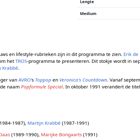
Lengte
Medium
uws en lifestyle-rubrieken zijn in dit programma te zien.
Erik de
om het
TROS
-programma te presenteren. Dit stokje wordt in s
n Krabbé
.
nger van
AVRO
's
Toppop
en
Veronica's Countdown
. Vanaf septem
r de naam
Popformule Special
. In oktober 1991 verandert de tit
1984-1987),
Martijn Krabbé
(1987-1991)
Daas
(1989-1990),
Marijke Bongaarts
(1991)