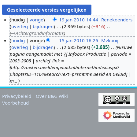
huidig
vorige
19 jan 2010 14:44
Renekoenders
overleg
bijdragen
2.369 bytes
−316
1
→
Achtergrondinformatie
9
huidig
vorige
15 jan 2010 16:26
Mvkooij
j
overleg
bijdragen
2.685 bytes
+2.685
Nieuwe
1
a
pagina aangemaakt met '{{ Infobox Productie | periode =
5
n
2003-2008 | archief_link =
j
2
[http://zoeken.beeldengeluid.nl/internet/index.aspx?
a
0
ChapterID=1164&searchText=premtime Beeld en Geluid] |
n
1
m...'
2
0
0
Privacybeleid
Over B&G Wiki
1
Voorbehoud
0