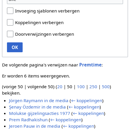
Invoeging sjablonen verbergen
Koppelingen verbergen
Doorverwijzingen verbergen
OK
De volgende pagina's verwijzen naar
Premtime
:
Er worden 6 items weergegeven.
(
vorige 50
|
volgende 50
) (
20
|
50
|
100
|
250
|
500
)
bekijken.
Jörgen Raymann in de media
(
← koppelingen
)
Şenay Özdemir in de media
(
← koppelingen
)
Molukse gijzelingsacties 1977
(
← koppelingen
)
Prem Radhakishun
(
← koppelingen
)
Jeroen Pauw in de media
(
← koppelingen
)