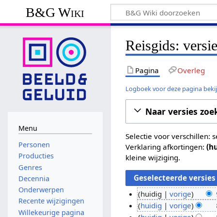
B&G Wiki
Reisgids: versi
Pagina
Overleg
Logboek voor deze pagina beki
Naar versies zoe
Menu
Selectie voor verschillen:
Personen
Verklaring afkortingen:
(h
Producties
kleine wijziging.
Genres
Decennia
Onderwerpen
huidig
vorige
Recente wijzigingen
G
9
huidig
vorige
Willekeurige pagina
e