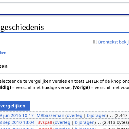
egeschiedenis
Brontekst beki
jken
ken
 selecteer de te vergelijken versies en toets ENTER of de knop o
uidig)
= verschil met huidige versie,
(vorige)
= verschil met voo
9 jun 2016 10:17
MRbazzeman
overleg
bijdragen
2.447 
8 sep 2010 13:04
Bvspall
overleg
bijdragen
2.413 bytes