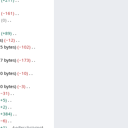
+211
−161
0
+89
s
−12
5 bytes
−102
7 bytes
−173
0 bytes
−10
0 bytes
−3
−31
+5
+2
+384
−6
+1
→
Beschrijving