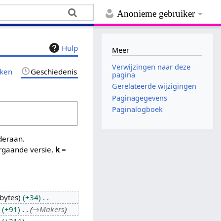
Anonieme gebruiker
Hulp
Meer
Verwijzingen naar deze
jken
Geschiedenis
pagina
Gerelateerde wijzigingen
Paginagegevens
Paginalogboek
nderaan.
rgaande versie,
k
=
bytes
+34
+91
→
Makers