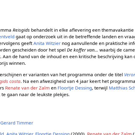
gramma
Reisgids
behandelt in elke aflevering een themavakantie
ntveld
gaat op onderzoek uit in de betreffende landen en vraa
Vervolgens geeft
Anita Witzier
nog aanvullende en praktische in
den gescheiden door het spel
De koffer van…
waarbij de camer
. Aan de hand van de inhoud en een kritische beschrijving kan 
prijs winnen.
erschijnen er varianten van het programma onder de titel
Veron
gids costa
. Na een afwezigheid van 4 jaar keert het programm
ers
Renate van der Zalm
en
Floortje Dessing
, terwijl
Matthias Sc
k te gaan naar de leukste plekjes.
,
Gerard Timmer
ld
,
Anita Witzier
,
Floortje Dessing
(2000),
Renate van der Zalm
(