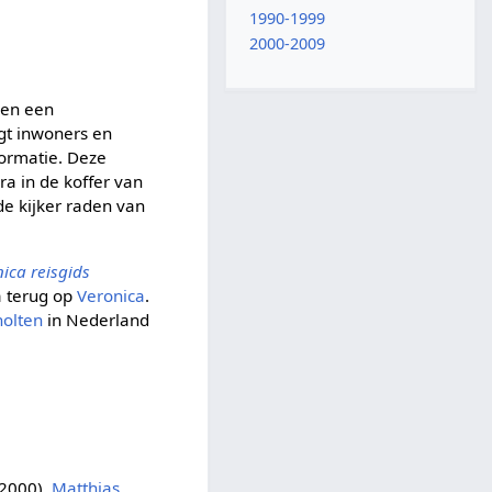
1990-1999
2000-2009
 en een
gt inwoners en
formatie. Deze
a in de koffer van
de kijker raden van
ica reisgids
a terug op
Veronica
.
holten
in Nederland
2000),
Matthias