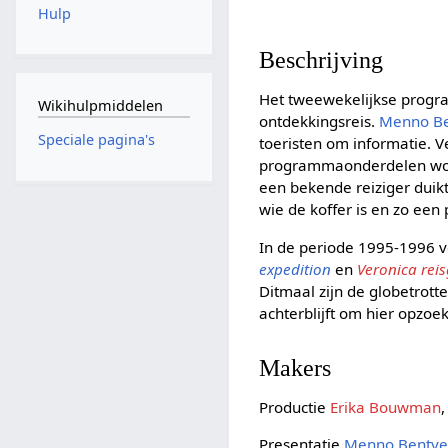
Hulp
Beschrijving
Het tweewekelijkse pro
Wikihulpmiddelen
ontdekkingsreis.
Menno Be
Speciale pagina's
toeristen om informatie. 
programmaonderdelen wor
een bekende reiziger duikt
wie de koffer is en zo een 
In de periode 1995-1996 v
expedition
en
Veronica reis
Ditmaal zijn de globetrott
achterblijft om hier opzoe
Makers
Productie
Erika Bouwman
Presentatie
Menno Bentve