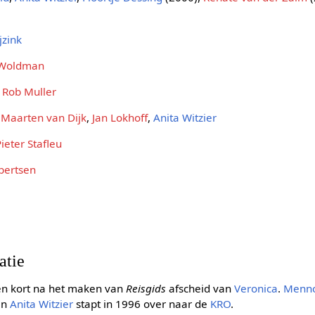
jzink
 Woldman
,
Rob Muller
,
Maarten van Dijk
,
Jan Lokhoff
,
Anita Witzier
Pieter Stafleu
bertsen
atie
n kort na het maken van
Reisgids
afscheid van
Veronica
.
Menno
en
Anita Witzier
stapt in 1996 over naar de
KRO
.