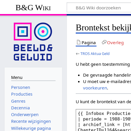
B&G Wiki
Brontekst beki
Pagina
Overleg
←
TROS Aktua Geld
U hebt geen toestemming 
De gevraagde handelin
Menu
U moet uw e-mailadres 
Personen
voorkeuren
.
Producties
Genres
U kunt de brontekst van d
Decennia
Onderwerpen
Recente wijzigingen
Willekeurige pagina