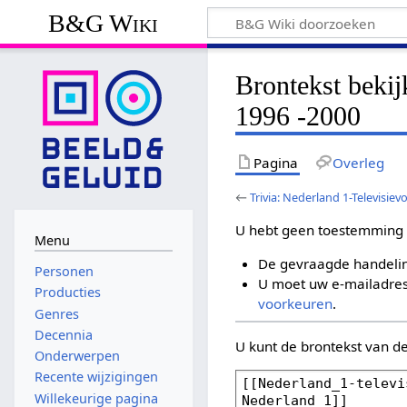
B&G Wiki
Brontekst bekij
1996 -2000
Pagina
Overleg
←
Trivia: Nederland 1-Televisie
U hebt geen toestemming 
Menu
De gevraagde handelin
Personen
U moet uw e-mailadres 
Producties
voorkeuren
.
Genres
Decennia
U kunt de brontekst van d
Onderwerpen
Recente wijzigingen
Willekeurige pagina