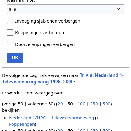
alle
Invoeging sjablonen verbergen
Koppelingen verbergen
Doorverwijzingen verbergen
OK
De volgende pagina's verwijzen naar
Trivia: Nederland 1-
Televisievormgeving 1996 -2000
:
Er wordt 1 item weergegeven.
(
vorige 50
|
volgende 50
) (
20
|
50
|
100
|
250
|
500
)
bekijken.
Nederland 1/NPO 1-televisievormgeving
(
←
koppelingen
)
(
vorige 50
|
volgende 50
) (
20
|
50
|
100
|
250
|
500
)