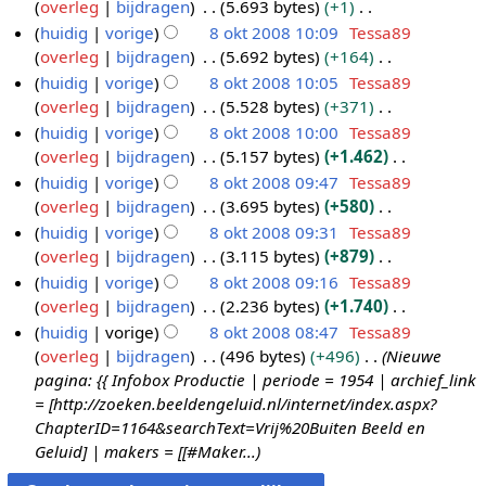
n
e
overleg
bijdragen
5.693 bytes
+1
0
k
m
s
g
i
r
w
b
e
G
huidig
vorige
8 okt 2008 10:09
Tessa89
8
t
e
a
s
n
k
e
e
n
e
overleg
bijdragen
5.692 bytes
+164
2
n
m
s
g
i
r
w
b
e
G
huidig
vorige
8 okt 2008 10:05
Tessa89
0
v
e
a
s
n
k
e
e
n
e
overleg
bijdragen
5.528 bytes
+371
a
0
n
m
s
g
i
r
w
b
e
G
t
huidig
vorige
8 okt 2008 10:00
Tessa89
8
v
e
a
s
n
k
e
e
n
e
t
overleg
bijdragen
5.157 bytes
+1.462
a
n
m
s
g
i
r
w
b
e
i
G
t
huidig
vorige
8 okt 2008 09:47
Tessa89
v
e
a
s
n
k
e
e
n
n
e
t
overleg
bijdragen
3.695 bytes
+580
a
n
m
s
g
i
r
w
b
g
e
i
G
t
huidig
vorige
8 okt 2008 09:31
Tessa89
v
e
a
s
n
k
e
e
n
n
e
t
overleg
bijdragen
3.115 bytes
+879
a
n
m
s
g
i
r
w
b
g
e
i
G
t
huidig
vorige
8 okt 2008 09:16
Tessa89
v
e
a
s
n
k
e
e
n
n
e
t
overleg
bijdragen
2.236 bytes
+1.740
a
n
m
s
g
i
r
w
b
g
e
i
G
t
huidig
vorige
8 okt 2008 08:47
Tessa89
v
e
a
s
n
k
e
e
n
n
e
t
overleg
bijdragen
496 bytes
+496
Nieuwe
a
n
m
s
g
i
r
w
b
g
e
i
pagina: {{ Infobox Productie | periode = 1954 | archief_link
t
v
e
a
s
n
k
e
e
n
n
= [http://zoeken.beeldengeluid.nl/internet/index.aspx?
t
a
n
m
s
g
i
r
w
b
g
ChapterID=1164&searchText=Vrij%20Buiten Beeld en
i
t
v
e
a
s
n
k
e
e
Geluid] | makers = [[#Maker...
n
t
a
n
m
s
g
i
r
w
g
i
t
v
e