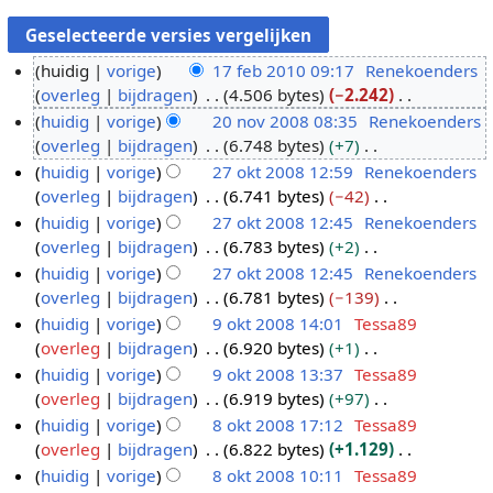
huidig
vorige
17 feb 2010 09:17
Renekoenders
overleg
bijdragen
4.506 bytes
−2.242
1
G
huidig
vorige
20 nov 2008 08:35
Renekoenders
7
e
overleg
bijdragen
6.748 bytes
+7
f
2
e
G
huidig
vorige
27 okt 2008 12:59
Renekoenders
e
0
n
e
overleg
bijdragen
6.741 bytes
−42
b
n
2
b
e
G
huidig
vorige
27 okt 2008 12:45
Renekoenders
2
o
7
e
n
e
overleg
bijdragen
6.783 bytes
+2
0
v
o
w
b
e
G
huidig
vorige
27 okt 2008 12:45
Renekoenders
1
2
k
e
e
n
e
overleg
bijdragen
6.781 bytes
−139
0
0
t
r
w
b
e
G
huidig
vorige
9 okt 2008 14:01
Tessa89
0
2
k
e
e
n
e
overleg
bijdragen
6.920 bytes
+1
8
0
9
i
r
w
b
e
G
huidig
vorige
9 okt 2008 13:37
Tessa89
0
o
n
k
e
e
n
e
overleg
bijdragen
6.919 bytes
+97
8
k
g
i
r
w
b
e
G
huidig
vorige
8 okt 2008 17:12
Tessa89
t
s
n
k
e
e
n
e
overleg
bijdragen
6.822 bytes
+1.129
2
8
s
g
i
r
w
b
e
G
huidig
vorige
8 okt 2008 10:11
Tessa89
0
o
a
s
n
k
e
e