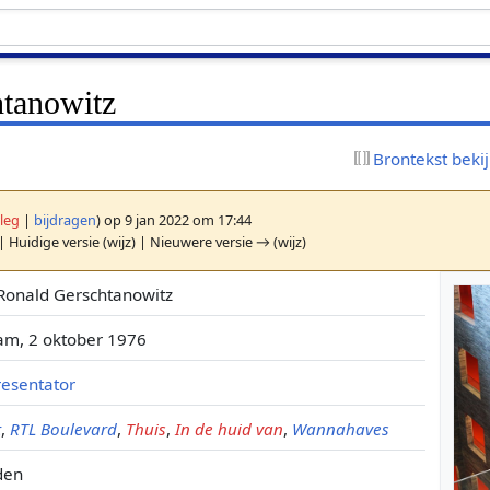
tanowitz
Brontekst beki
leg
|
bijdragen
)
op 9 jan 2022 om 17:44
| Huidige versie (wijz) | Nieuwere versie → (wijz)
Ronald Gerschtanowitz
m, 2 oktober 1976
resentator
t
,
RTL Boulevard
,
Thuis
,
In de huid van
,
Wannahaves
den