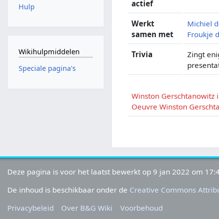
actief
Hulp
Werkt
Michiel 
samen met
Froukje 
Wikihulpmiddelen
Trivia
Zingt en
presenta
Speciale pagina's
Winston Gerschtanowitz 
Oeuvre Winston Gerscht
Deze pagina is voor het laatst bewerkt op 9 jan 2022 om 17:
De inhoud is beschikbaar onder de
Creative Commons Attribu
Privacybeleid
Over B&G Wiki
Voorbehoud