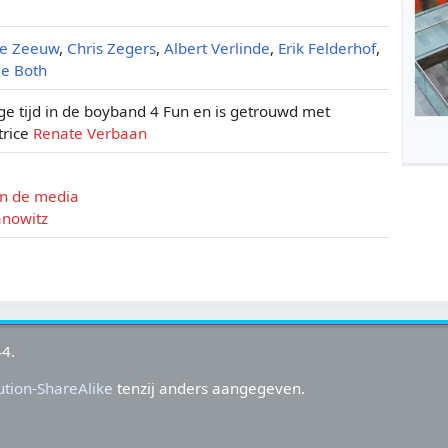
de Zeeuw
,
Chris Zegers
,
Albert Verlinde
,
Erik Felderhof
,
de Both
ige tijd in de boyband 4 Fun en is getrouwd met
trice
Renate Verbaan
in de media
anowitz
44.
tion-ShareAlike
tenzij anders aangegeven.