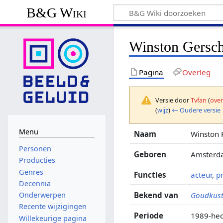
B&G Wiki
Winston Gersch
Pagina
Overleg
Versie door
Tvfan
(
over
(
wijz
)
← Oudere versie
Menu
Naam
Winston 
Personen
Geboren
Amsterda
Producties
Genres
Functies
acteur
,
p
Decennia
Bekend van
Goudkus
Onderwerpen
Recente wijzigingen
Periode
1989-he
Willekeurige pagina