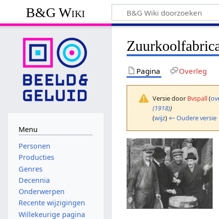
B&G Wiki
Zuurkoolfabric
Pagina
Overleg
Versie door
Bvspall
(
ov
(1918)
)
(
wijz
)
← Oudere versie
Menu
Personen
Producties
Genres
Decennia
Onderwerpen
Recente wijzigingen
Willekeurige pagina