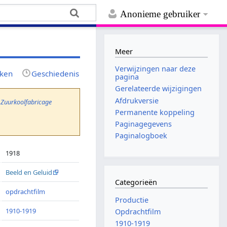
Anonieme gebruiker
Meer
Verwijzingen naar deze
jken
Geschiedenis
pagina
Gerelateerde wijzigingen
Afdrukversie
r
Zuurkoolfabricage
Permanente koppeling
Paginagegevens
Paginalogboek
1918
Beeld en Geluid
Categorieën
opdrachtfilm
Productie
1910-1919
Opdrachtfilm
1910-1919