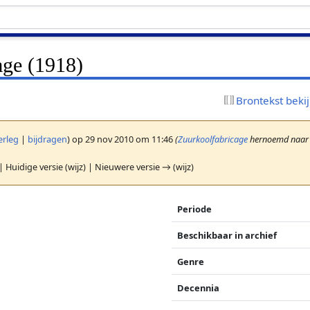
age (1918)
Brontekst beki
erleg
|
bijdragen
)
op 29 nov 2010 om 11:46
(
Zuurkoolfabricage
hernoemd naa
| Huidige versie (wijz) | Nieuwere versie → (wijz)
Periode
Beschikbaar in archief
Genre
Decennia