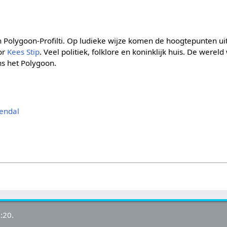
 Polygoon-Profilti. Op ludieke wijze komen de hoogtepunten uit
or
Kees Stip
. Veel politiek, folklore en koninklijk huis. De wereld
ns het Polygoon.
mendal
:20.