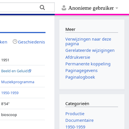
Anonieme gebruiker
Meer
Verwijzingen naar deze
jken
Geschiedenis
pagina
Gerelateerde wijzigingen
Afdrukversie
1951
Permanente koppeling
Paginagegevens
Beeld en Geluid
Paginalogboek
Muziekprogramma
1950-1959
Categorieën
8'54"
Productie
bioscoop
Documentaire
1950-1959