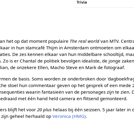
Trivia
 van het op dat moment populaire
The real world
van MTV. Centra
kaar in hun stamcafé Thijm in Amsterdam ontmoeten om elkaar 
relaties. De zes kennen elkaar van hun middelbare schooltijd, ma
 Zo is er Chantal de politiek bevolgen idealiste, de jonge zaken
ulian, de onzekere Ellen, Macho Steve en Mark de fotograaf.
vormen de basis. Soms worden ze onderbroken door 'dagboekfr
uche stoel hun commentaar geven op het gesprek of een mede 2
msequenties waarin fantasieën van de personages zijn te zien. D
 gedraaid met één hand held camera en flitsend gemonteerd.
ers blijft het voor
20 plus
helaas bij één seizoen. 5 jaar later 
n zijn geheel herhaald op
Veronica (HMG)
.