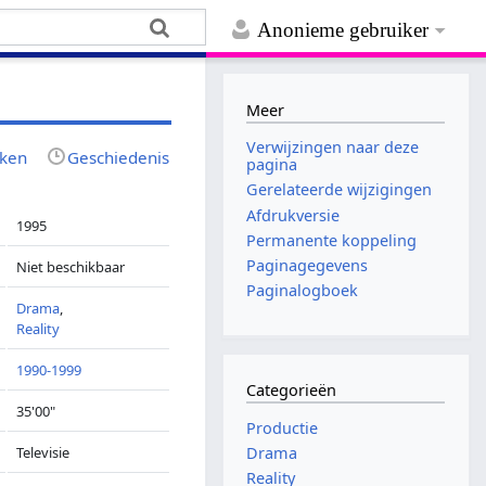
Anonieme gebruiker
Meer
Verwijzingen naar deze
jken
Geschiedenis
pagina
Gerelateerde wijzigingen
Afdrukversie
1995
Permanente koppeling
Paginagegevens
Niet beschikbaar
Paginalogboek
Drama
,
Reality
1990-1999
Categorieën
35'00"
Productie
Televisie
Drama
Reality