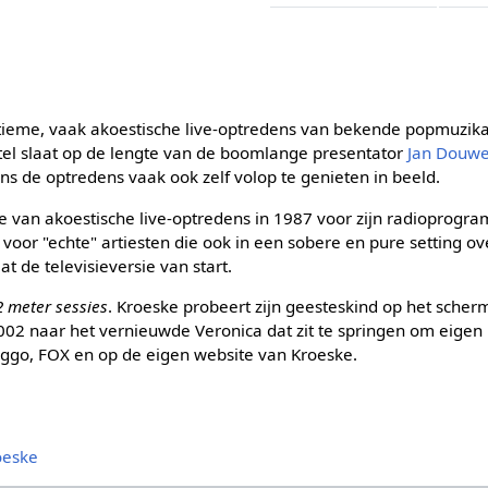
eme, vaak akoestische live-optredens van bekende popmuzik
titel slaat op de lengte van de boomlange presentator
Jan Douwe
jdens de optredens vaak ook zelf volop te genieten in beeld.
ee van akoestische live-optredens in 1987 voor zijn radioprog
e voor "echte" artiesten die ook in een sobere en pure setting o
at de televisieversie van start.
2 meter sessies
. Kroeske probeert zijn geesteskind op het scherm
2002 naar het vernieuwde Veronica dat zit te springen om eige
j Ziggo, FOX en op de eigen website van Kroeske.
oeske