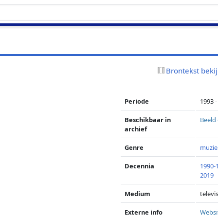
Brontekst beki
Periode
1993 
Beschikbaar in
Beeld
archief
Genre
muzi
Decennia
1990-
2019
Medium
televi
Externe info
Websi