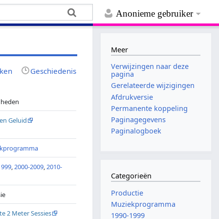
Anonieme gebruiker
Meer
Verwijzingen naar deze
jken
Geschiedenis
pagina
Gerelateerde wijzigingen
Afdrukversie
- heden
Permanente koppeling
Paginagegevens
 en Geluid
Paginalogboek
ekprogramma
1999
,
2000-2009
,
2010-
Categorieën
Productie
sie
Muziekprogramma
te 2 Meter Sessies
1990-1999