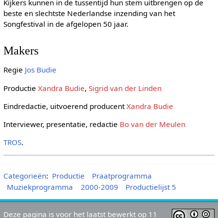
Kijkers kunnen in de tussentijd hun stem uitbrengen op de
beste en slechtste Nederlandse inzending van het
Songfestival in de afgelopen 50 jaar.
Makers
Regie
Jos Budie
Productie
Xandra Budie
,
Sigrid van der Linden
Eindredactie, uitvoerend producent
Xandra Budie
Interviewer, presentatie, redactie
Bo van der Meulen
TROS
.
Categorieën
:
Productie
Praatprogramma
Muziekprogramma
2000-2009
Productielijst 5
Deze pagina is voor het laatst bewerkt op 11