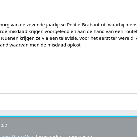
ilburg van de zevende jaarlijkse Politie-Brabant-rit, waarbij men
rde misdaad krijgen voorgelegd en aan de hand van een route
 Nuenen krijgen ze via een televisie, voor het eerst ter wereld
hand waarvan men de misdaad oplost.
:02.
tion-ShareAlike
tenzij anders aangegeven.