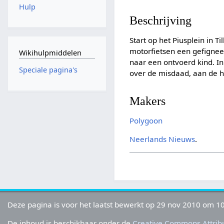
Hulp
Beschrijving
Start op het Piusplein in T
motorfietsen een gefignee
Wikihulpmiddelen
naar een ontvoerd kind. In
Speciale pagina's
over de misdaad, aan de 
Makers
Polygoon
Neerlands Nieuws
.
Deze pagina is voor het laatst bewerkt op 29 nov 2010 om 10
De inhoud is beschikbaar onder de
Creative Commons Attribu