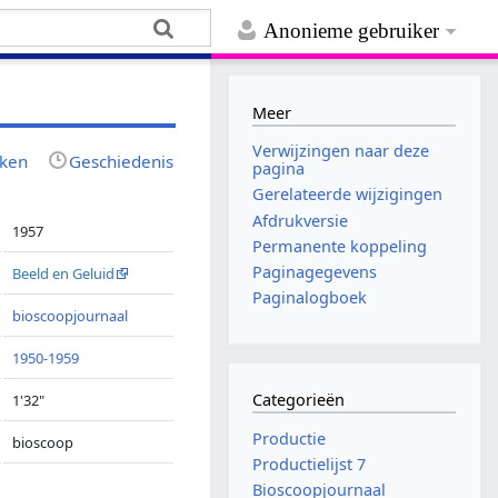
Anonieme gebruiker
Meer
Verwijzingen naar deze
jken
Geschiedenis
pagina
Gerelateerde wijzigingen
Afdrukversie
1957
Permanente koppeling
Paginagegevens
Beeld en Geluid
Paginalogboek
bioscoopjournaal
1950-1959
Categorieën
1'32"
Productie
bioscoop
Productielijst 7
Bioscoopjournaal