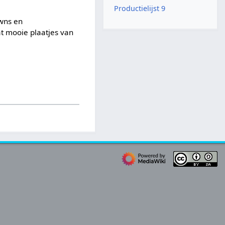
Productielijst 9
owns en
t mooie plaatjes van