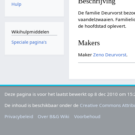
Beschrijving
Hulp
De familie Deurvorst bezo
vaandelzwaaien. Familieli
de hoofdstad oplevert.
Wikihulpmiddelen
Makers
Speciale pagina's
Maker
Zeno Deurvorst
.
Deze pagina is voor het laatst bewerkt op 8 dec 2010 om 15:
De inhoud is beschikbaar onder de
Creative Commons Attribu
Privacybeleid
Over B&G Wiki
Voorbehoud